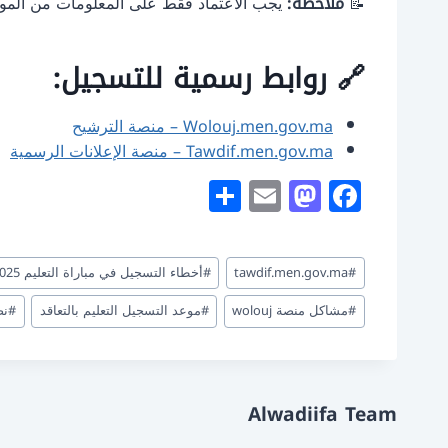
📝
ملاحظة:
يجب الاعتماد فقط على المعلومات من المواق
🔗 روابط رسمية للتسجيل:
Wolouj.men.gov.ma – منصة الترشيح
Tawdif.men.gov.ma – منصة الإعلانات الرسمية
S
E
M
F
h
m
a
a
ar
ai
st
c
وسوم
#
tawdif.men.gov.ma
#
أخطاء التسجيل في مباراة التعليم 2025
e
l
o
e
المقال:
d
b
#
مشاكل منصة wolouj
#
موعد التسجيل التعليم بالتعاقد
#
نص
o
o
n
o
k
Alwadiifa Team