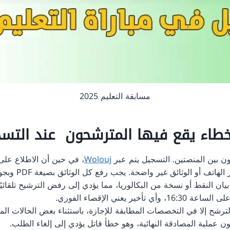
مسابقة التعليم 2025
التس
 بين المنصتين. التسجيل يتم عبر
Wolouj
، في حين أن الاطلاع عل
 أو الوثائق غير واضحة. يجب رفع كل الوثائق بصيغة PDF وبجودة عالية عبر ماسح ضوئي (scanner).
 النقط أو نسخة من البكالوريا، مما يؤدي إلى رفض الترشيح تلقائيًا
الترشح إلا في التخصصات المطابقة للإجازة، باستثناء بعض الحالات المحد
ّون عملية المصادقة النهائية، وهو خطأ قاتل يؤدي إلى إلغاء الطلب.