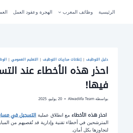
لتجاوز
لى
الرئيسية
وظائف المغرب
الهجرة وعقود العمل
العم
لمحتوى
دليل التوظيف
|
إعلانات مباريات التوظيف
|
التعليم العمومي
|
الوظ
فيها!
بواسطة
Alwadiifa Team
20 يوليو، 2025
احذر هذه الأخطاء
مع انطلاق عملية
التسجيل في مسابقة ا
المترشحين في أخطاء تقنية وإدارية قد تُقصيهم من المبار
لتجاوزها بكل أمان.