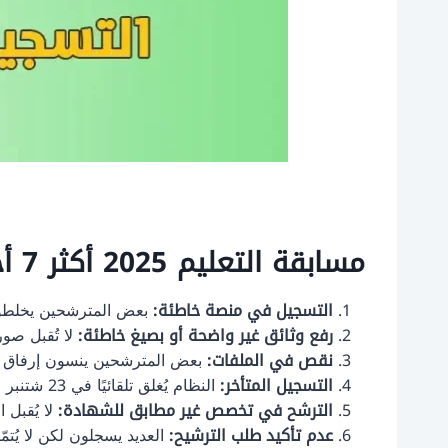
مسابقة التعليم 2025 أكثر 7 أخطاء يقع فيها المترشحون عند
التسجيل في منصة خاطئة:
بعض المترشحين يخلطون
رفع وثائق غير واضحة أو بصيغ خاطئة:
لا تُقبل صور الهاتف
نقص في الملفات:
بعض المترشحين ينسون إرفاق بيان
التسجيل المتأخر:
النظام يُغلق تلقائيًا في 23 شتنبر على الساعة 16:30، وأي تأخير يعني الإقصاء الفوري.
الترشح في تخصص غير مطابق للشهادة:
لا يُقبل 
عدم تأكيد طلب الترشيح:
العديد يسجلون لكن لا يُتم