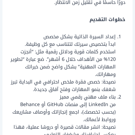
دورًا حاسمًا في تقليل زمن الانتظار.
خطوات التقديم
إعداد السيرة الذاتية بشكل مخصص
ابدأ بتخصيص سيرتك لتتناسب مع كل وظيفة.
استخدم كلمات قوية ودلائل رقمية مثل: “أنجزت
120% من الأهداف خلال 6 أشهر”. ضع عبارة “تطوير
المهارات المهنية” بشكل واضح ضمن خبراتك
ومهاراتك.
نصيحة: خصص فقرة ملخص احترافي في البداية تبرز
شغفك بنمو المهارات وفتح آفاق جديدة.
بناء ملف مهني رقمي مميز
من LinkedIn إلى منصات GitHub أو Behance
(بحسب تخصصك)، اجمع إنجازاتك وأوصاف مشاريعك
وروابط لأعمالك.
نصيحة: انشر مقالات قصيرة أو دروسًا عملية، فهذا
يعكس احترافيتك وشغفك التعليمي.