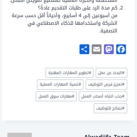
المتخصصة والخبرة العملية تستطيع تعويض النقص.
كم مدة الرد على طلبات التقديم عادةً؟
من أسبوعين إلى 4 أسابيع، وأحياناً أقل حسب سرعة
الشركة واستخدامها للذكاء الاصطناعي في
التصفية.
S
E
M
F
h
m
a
a
ar
ai
st
c
وسوم
#
البحث عن عمل
#
تطوير المهارات المهنية
e
l
o
e
المقال:
d
b
#
تعزيز فرص التوظيف
#
تنمية المهارات العملية
o
o
#
جذب انتباه أصحاب العمل
#
مهارات سوق العمل
n
o
#
نصائح للتوظيف
k