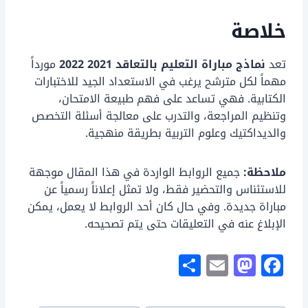
خلاصة
تعد
نماذج مباراة التعليم بالتعاقد 2021 2022
مورداً
مهماً لكل مترشح يرغب في الاستعداد الجيد للاختبارات
الكتابية. فهي تساعد على فهم طبيعة الامتحان،
وتنظيم المراجعة، والتدرب على معالجة أسئلة التخصص
والديداكتيك وعلوم التربية بطريقة منهجية.
ملاحظة:
جميع الروابط الواردة في هذا المقال موجهة
للاستئناس والتحضير فقط، ولا تمثل إعلاناً رسمياً عن
مباراة جديدة. وفي حال كان أحد الروابط لا يعمل، يمكن
الإبلاغ عنه في التعليقات حتى يتم تصحيحه.
S
E
M
F
h
m
a
a