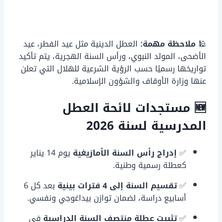
🕌
ملاحظة مهمة:
العطل الدينية مثل عيد الفطر، عيد
الأضحى، المولد النبوي، ورأس السنة الهجرية، يتم تأكيد
تواريخها رسميًا حسب الرؤية الشرعية للهلال التي تعلن
عنها وزارة الأوقاف والشؤون الإسلامية.
🆕 مستجدات لائحة العطل
المدرسية لسنة 2026
✅
إدراج رأس السنة الأمازيغية
يوم 14 يناير
كعطلة رسمية وطنية.
✅
تقسيم السنة إلى 4 فترات بينية
بعد كل 6
أسابيع دراسة، لضمان توازن بيداغوجي ونفسي.
✅
تثبيت عطلة منتصف السنة الدراسية
في