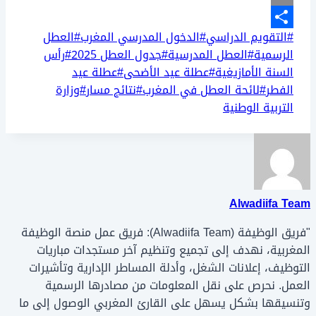
Email
وسوم
#
التقويم الدراسي
#
الدخول المدرسي المغرب
#
العطل
Share
المقال:
الرسمية
#
العطل المدرسية
#
جدول العطل 2025
#
رأس
السنة الأمازيغية
#
عطلة عيد الأضحى
#
عطلة عيد
الفطر
#
لائحة العطل في المغرب
#
نتائج مسار
#
وزارة
التربية الوطنية
Alwadiifa Team
"فريق الوظيفة (Alwadiifa Team): فريق عمل منصة الوظيفة
المغربية، نهدف إلى تجميع وتنظيم آخر مستجدات مباريات
التوظيف، إعلانات الشغل، وأدلة المساطر الإدارية وتأشيرات
العمل. نحرص على نقل المعلومات من مصادرها الرسمية
وتنسيقها بشكل يسهل على القارئ المغربي الوصول إلى ما