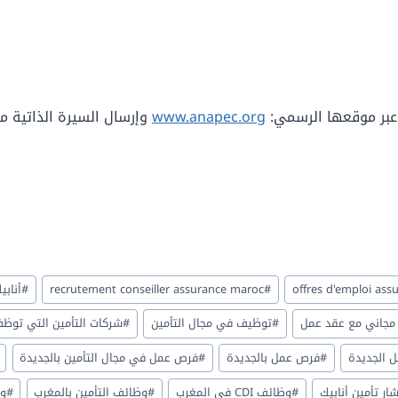
ل عبر موقعها الرسمي:
www.anapec.org
وإرسال السيرة الذاتية م
offres d'emploi as
#
recrutement conseiller assurance maroc
#
أنابي
مجاني مع عقد عمل
#
توظيف في مجال التأمين
#
شركات التأمين التي توظف ف
 الجديدة
#
فرص عمل بالجديدة
#
فرص عمل في مجال التأمين بالجديدة
ر تأمين أنابيك
#
وظائف CDI في المغرب
#
وظائف التأمين بالمغرب
#
وظ