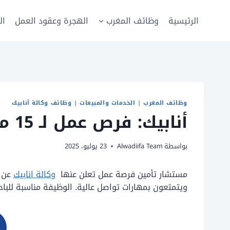
لتجاوز
لى
الرئيسية
وظائف المغرب
الهجرة وعقود العمل
ال
لمحتوى
وظائف المغرب
|
الخدمات والمبيعات
|
وظائف وكالة أنابيك
أنابيك: فرص عمل لـ 15 مستشار تأمين (Conseiller en Assurance) بالجديدة
بواسطة
Alwadiifa Team
23 يوليو، 2025
مستشار تأمين فرصة عمل تعلن عنها
وكالة انابيك
عن ف
ويتمتعون بمهارات تواصل عالية. الوظيفة مناسبة للباح