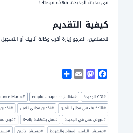
في مدينة الجديدة، فهذه فرصتك!
كيفية التقديم
للمهتمين، المرجو زيارة أقرب وكالة أنابيك أو التسجي
S
E
M
F
h
m
a
a
ar
ai
st
c
وسوم
#
CDI الجديدة
#
emploi anapec el jadida
#
surance Maroc
e
l
o
e
المقال:
d
b
#
التوظيف في مجال التأمين
#
تكوين مجاني تأمين
#
تكوين 
o
o
#
عروض عمل في الجديدة
#
عمل بشهادة باك+3
#
فرص عمل
n
o
#
مستشار التأمين المهام والشروط
#
مستشار تأمين
#
مستشا