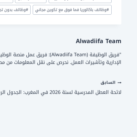
k
#
وظائف باكالوريا فما فوق مع تكوين مجاني
#
وظائف بدون تج
Alwadiifa Team
"فريق الوظيفة (lwadiifa Team
الإدارية وتأشيرات العمل. نحرص على نقل المعلومات من م
تصفّح
السابق
لائحة العطل المدرسية لسنة 2026 في المغرب: الجدول الرسمي الكامل
المقالات