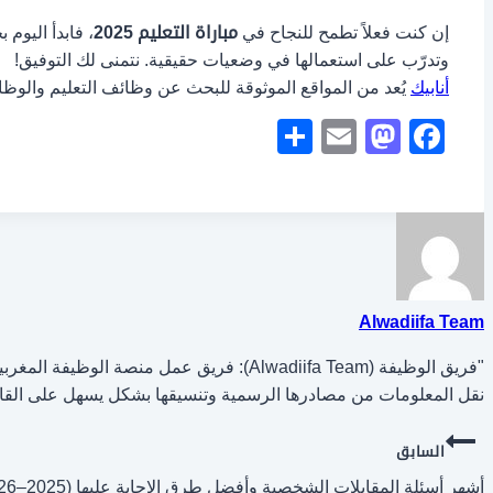
إن كنت فعلاً تطمح للنجاح في
مباراة التعليم 2025
، فابدأ اليوم
وتدرّب على استعمالها في وضعيات حقيقية. نتمنى لك التوفيق!
أنابيك
يُعد من المواقع الموثوقة للبحث عن وظائف التعليم والوظا
Share
Mastodon
Email
Facebook
Alwadiifa Team
"فريق الوظيفة (Alwadiifa Team): فريق ع
نقل المعلومات من مصادرها الرسمية وتنسيقها بشكل يسهل على القار
تصفّح
السابق
أشهر أسئلة المقابلات الشخصية وأفضل طرق الإجابة عليها (2025–2026)