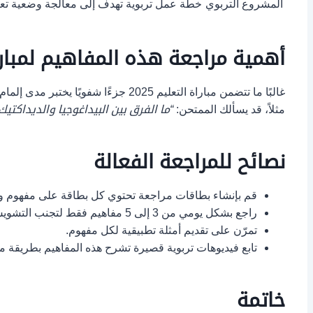
المشروع التربوي
خطة عمل تربوية تهدف إلى معالجة وضعية تعلي
أهمية مراجعة هذه المفاهيم لمباراة ا
غالبًا ما تتضمن مباراة التعليم 2025 جزءًا شفويًا يختبر مدى إلمام المترشح بهذه المفاهيم التربوية. وقد يُطلب منك شرح مفهوم معين، أو تقديم وضعية تعليمية وتحديد عناصرها الأساسية.
مثلاً، قد يسألك الممتحن:
“ما الفرق بين البيداغوجيا والديداكتيك
نصائح للمراجعة الفعالة
قم بإنشاء بطاقات مراجعة تحتوي كل بطاقة على مفهوم 
راجع بشكل يومي من 3 إلى 5 مفاهيم فقط لتجنب التشويش.
تمرّن على تقديم أمثلة تطبيقية لكل مفهوم.
تابع فيديوهات تربوية قصيرة تشرح هذه المفاهيم بطريقة مر
خاتمة