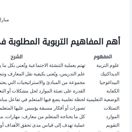
مباراة 
أهم المفاهيم التربوية المطلوبة في مب
المفهوم
الشرح
علوم التربية
تهتم بعملية التنشئة الاجتماعية وتُعنى بكل ما
الديداكتيك
علم التدريس، ويُعنى بكيفية نقل المعارف وتنظ
البيداغوجيا
مجموعة من المبادئ والاستراتيجيات التي يعتمده
الكفاية
القدرة على تعبئة الموارد لحل مشكلات أو الت
الوضعية التعليمية
لحظة تعلمية يضع فيها المتعلم في تفاعل مبا
التمثلات
تصورات أو أفكار مسبقة يؤسس عليها المتعلم ب
الموارد
كل ما يحتاجه المتعلم من معارف، مهارات، موا
التقويم
عملية تهدف إلى قياس مدى تحقق الأهداف أو ا