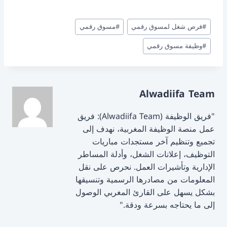
h
m
a
a
ar
ai
st
c
وسوم
#
فرص شغل لمسوق رقمي
#
مسوق رقمي
e
l
o
e
المقال:
d
b
#
وظيفة مسوق رقمي
o
o
n
o
Alwadiifa Team
k
"فريق الوظيفة (Alwadiifa Team): فريق
عمل منصة الوظيفة المغربية، نهدف إلى
تجميع وتنظيم آخر مستجدات مباريات
التوظيف، إعلانات الشغل، وأدلة المساطر
الإدارية وتأشيرات العمل. نحرص على نقل
المعلومات من مصادرها الرسمية وتنسيقها
بشكل يسهل على القارئ المغربي الوصول
إلى ما يحتاجه بسرعة ودقة."