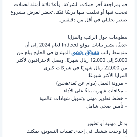
قم بمراجعة آخر حملات الشركة، وأعدّ ثلاثة أمثلة لحملات
نجحت فيها أو تعلمت منها درسًا قيّمًا. تحضر لعرض مشروع
صغير تحليلي في أقل من دقيقتين.
معلومات حول الراتب والمزايا
حديثًا، تشير بيانات موقع Indeed لعام 2024 إلى أن
متوسط راتب
مسوّق رقمي
المبتدئ في الخليج يبلغ من
5,000 إلى 12,000 ريال شهريًا، ويصل الاحترافيون لأكثر
من 22,000 ريال شهريًا في شركات كبرى.
المزايا الأكثر شيوعًا:
– مرونة العمل (دوام عن بُعد/هجين)
– مكافآت شهرية بناءً على الأداء
– خطط تطوير مهني وتمويل شهادات عالمية
– تأمين صحي شامل
بدائل مهنية أو تطوير
إذا وجدت شغفك في إحدى تقنيات التسويق، يمكنك