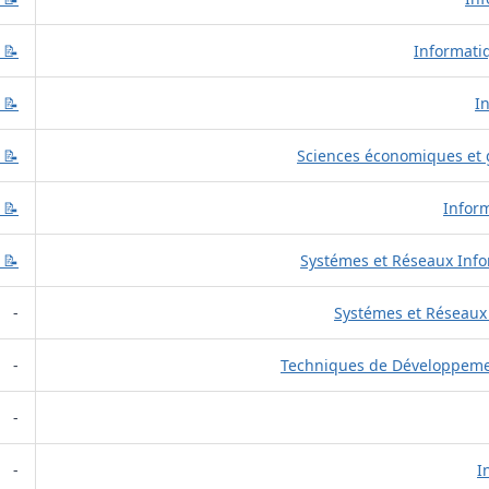
📝 
📝 
📝 
📝 
📝 
-
-
-
-