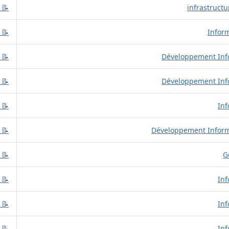
📝 
📝 
📝 
📝 
📝 
📝 
📝 
📝 
📝 
📝 