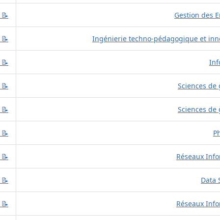
📝 
📝 
📝 
📝 
📝 
📝 
📝 
📝 
📝 