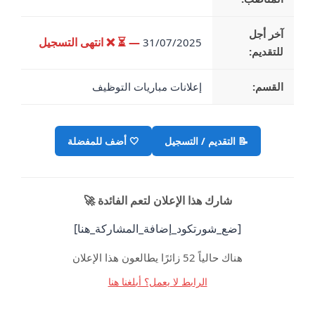
آخر أجل
— ⏳
❌ انتهى التسجيل
31/07/2025
للتقديم:
القسم:
إعلانات مباريات التوظيف
🤍
أضف للمفضلة
📝 التقديم / التسجيل
شارك هذا الإعلان لتعم الفائدة 🚀
[ضع_شورتكود_إضافة_المشاركة_هنا]
هناك حالياً 52 زائرًا يطالعون هذا الإعلان
الرابط لا يعمل؟ أبلغنا هنا