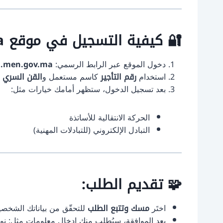
🔐 كيفية التسجيل في موقع
a
دخول الموقع عبر الرابط الرسمي:
a.men.gov.ma
استخدام
رقم التأجير
كاسم مستعمل و
القن السري
ا
بعد تسجيل الدخول، ستظهر أمامك خيارات مثل:
الحركة الانتقالية للأساتذة
التبادل الإلكتروني (للتبادلات المهنية)
🧩 تقديم الطلب:
اختَر
مسك وتتبع الطلب
للتحقّق من بياناتك الشخصية
بعد الموافقة، سيُطلب منك إدخال معلومات مثل: نوع