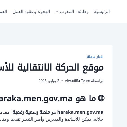
لتجاوز
لى
الرئيسية
وظائف المغرب
الهجرة وعقود العمل
العم
لمحتوى
اخبار عاجلة
موقع الحركة الانتقالية للأساتذة 2025: دليلك الذكي للتسجيلv.ma
بواسطة
Alwadiifa Team
2 يوليو، 2025
🌐 ما هو haraka.men.gov.ma؟
haraka.men.gov.ma
هو
منصة رسمية رقمية
مقدمة م
خلاله، يمكن للأساتذة والمديرين وأطر التدبير تقديم ومتاب