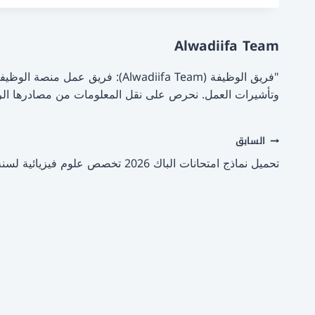
d
b
o
o
Alwadiifa Team
n
o
k
"فريق الوظيفة (Alwadiifa Team)
وتأشيرات العمل. نحرص على نقل المعلومات من مصادرها الر
تصفّح
السابق
تحميل نماذج امتحانات الباك 2026 تخصص علوم فيزيائية لسنة 2013 PDF
المقالات