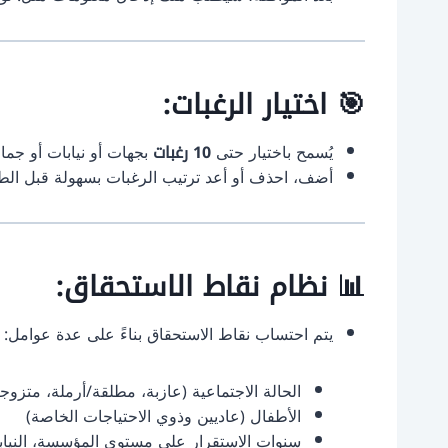
🎯 اختيار الرغبات:
يُسمح باختيار حتى
10 رغبات
بجهات أو نيابات أو جم
أضف، احذف أو أعد ترتيب الرغبات بسهولة قبل الطب
📊 نظام نقاط الاستحقاق:
يتم احتساب نقاط الاستحقاق بناءً على عدة عوامل:
الحالة الاجتماعية (عازبة، مطلقة/أرملة، متزو
الأطفال (عاديين وذوي الاحتياجات الخاصة)
سنوات الاستقرار على مستوى المؤسسة، النيابة،