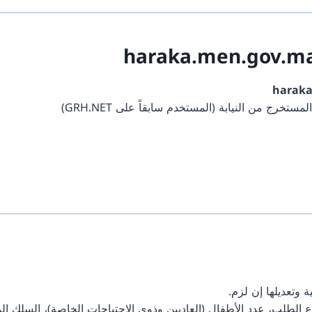
haraka.men.gov.m
harak
لمستخرج من النيابة (المستخدم سابقاً على GRH.NET)
 وتعديلها إن لزم.
 الطلب، عدد الأطفال (العاديين وذوي الاحتياجات الخاصة)، السلك الم