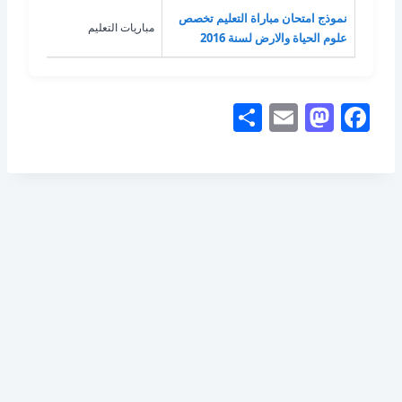
نموذج امتحان مباراة التعليم تخصص
مباريات التعليم
علوم
علوم الحياة والارض لسنة 2016
S
E
M
F
h
m
a
a
ar
ai
st
c
e
l
o
e
d
b
o
o
n
o
k