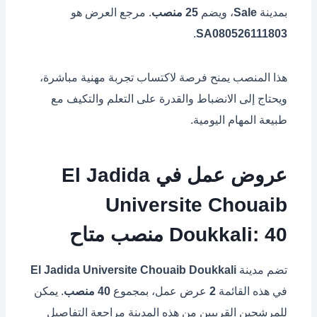
بمدينة
Sale
، ويضم
25 منصب
. مرجع العرض هو
.
SA080526111803
هذا المنصب يمنح فرصة لاكتساب تجربة مهنية مباشرة،
ويحتاج إلى الانضباط والقدرة على التعلم والتكيف مع
طبيعة المهام اليومية.
عروض عمل في El Jadida
Universite Chouaib
Doukkali: 40 منصب متاح
تضم مدينة
El Jadida Universite Chouaib Doukkali
في هذه القائمة
2
عرض عمل، بمجموع
40 منصب
. يمكن
للمرشحين القريبين من هذه المدينة مراجعة التفاصيل