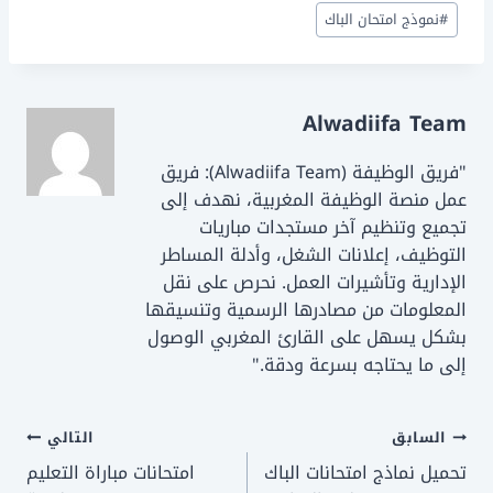
o
o
#
نموذج امتحان الباك
n
o
k
Alwadiifa Team
"فريق الوظيفة (Alwadiifa Team): فريق
عمل منصة الوظيفة المغربية، نهدف إلى
تجميع وتنظيم آخر مستجدات مباريات
التوظيف، إعلانات الشغل، وأدلة المساطر
الإدارية وتأشيرات العمل. نحرص على نقل
المعلومات من مصادرها الرسمية وتنسيقها
بشكل يسهل على القارئ المغربي الوصول
إلى ما يحتاجه بسرعة ودقة."
تصفّح
السابق
التالي
تحميل نماذج امتحانات الباك
امتحانات مباراة التعليم
المقالات