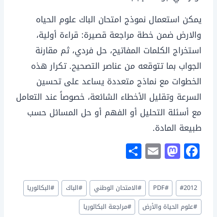
يمكن استعمال نموذج امتحان الباك علوم الحياه
والارض ضمن خطة مراجعة قصيرة: قراءة أولية،
استخراج الكلمات المفاتيح، حل فردي، ثم مقارنة
الجواب بما تتوقعه من عناصر التصحيح. تكرار هذه
الخطوات مع نماذج متعددة يساعد على تحسين
السرعة وتقليل الأخطاء الشائعة، خصوصاً عند التعامل
مع أسئلة التحليل أو الفهم أو حل المسائل حسب
طبيعة المادة.
S
E
M
F
h
m
a
a
ar
ai
st
c
وسوم
2012
#
#
PDF
#
الامتحان الوطني
#
الباك
#
البكالوريا
e
l
o
e
المقال:
d
b
#
علوم الحياة والأرض
#
مراجعة البكالوريا