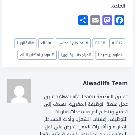
المادة.
S
E
M
F
h
m
a
a
ar
ai
st
c
وسوم
2012
#
#
PDF
#
الامتحان الوطني
#
الباك
#
البكالوريا
e
l
o
e
المقال:
d
b
#
علوم رياضيه ا
#
مراجعة البكالوريا
#
نموذج امتحان الباك
o
o
n
o
Alwadiifa Team
k
"فريق الوظيفة (Alwadiifa Team): فريق
عمل منصة الوظيفة المغربية، نهدف إلى
تجميع وتنظيم آخر مستجدات مباريات
التوظيف، إعلانات الشغل، وأدلة المساطر
الإدارية وتأشيرات العمل. نحرص على نقل
المعلومات من مصادرها الرسمية وتنسيقها