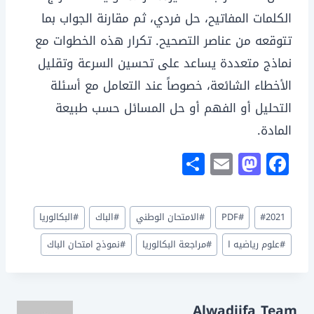
الكلمات المفاتيح، حل فردي، ثم مقارنة الجواب بما
تتوقعه من عناصر التصحيح. تكرار هذه الخطوات مع
نماذج متعددة يساعد على تحسين السرعة وتقليل
الأخطاء الشائعة، خصوصاً عند التعامل مع أسئلة
التحليل أو الفهم أو حل المسائل حسب طبيعة
المادة.
S
E
M
F
h
m
a
a
ar
ai
st
c
وسوم
2021
#
#
PDF
#
الامتحان الوطني
#
الباك
#
البكالوريا
e
l
o
e
المقال:
d
b
#
علوم رياضيه ا
#
مراجعة البكالوريا
#
نموذج امتحان الباك
o
o
n
o
Alwadiifa Team