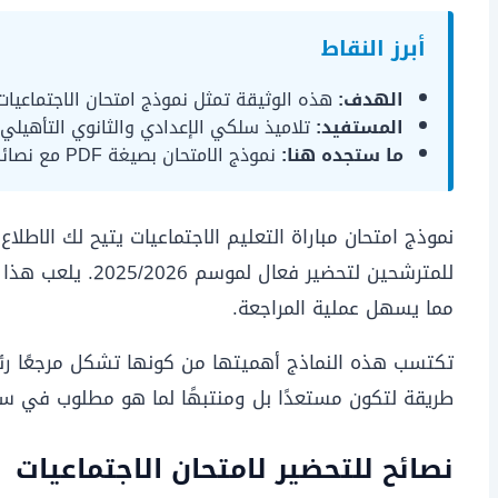
أبرز النقاط
الهدف:
هذه الوثيقة تمثل نموذج امتحان الاجتماعيات من دورة 2018 للتدريب والتحضير 
المستفيد:
تلاميذ سلكي الإعدادي والثانوي التأهيلي وا
ما ستجده هنا:
نموذج الامتحان بصيغة PDF مع نصائح تحضيرية مبنية على ما هو ثابت ومعروف.
للمترشحين لتحضي
مما يسهل عملية المراجعة.
تكتسب هذه النماذج أهميتها من كونها تشكل مرجعًا رئ
طريقة لتكون مستعدًا بل ومنتبهًا لما هو مطلوب في سلك
نصائح للتحضير لامتحان الاجتماعيات