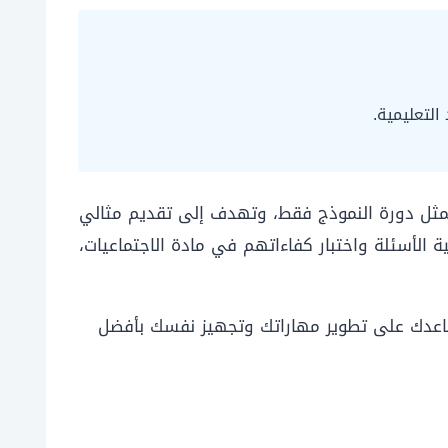
التعليمية.
امتحان مباراة التعليم الاجتماعيات يتيح لك الاطلاع على شكل الامتحان والأسئلة التي قد تواجهها. سنة 2018 تمثل دورة النموذج فقط، وتهدف إلى تقديم مثالي
التعرف على نوعية الأسئلة واختبار كفاءاتهم في مادة الاجتماعيات،
ساعدك على تطوير مهاراتك وتجهيز نفسك بأفضل