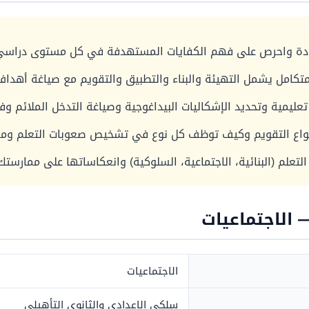
لمادة واحرص على فهم الكفايات المستهدفة في كل مستوى دراسي 
كامل يشمل التهيئة والبناء والتطبيق والتقويم مع صياغة أهداف 
ليمية وتحديد الإشكاليات البيداغوجية وصياغة التدخل الملائم وف
نواع التقويم وكيف توظف كل نوع في تشخيص صعوبات التعلم ومعا
التعلم (البنائية، الاجتماعية، السلوكية) وانعكاساتها على ممارستك
— الاجتماعيات
الاجتماعيات
سلكي الإعدادي والثانوي التأهيلي