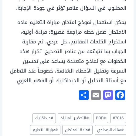
المطلوب في السؤال عناصر تؤثر في جودة الإجابة.
يمكن استعمال نموذج امتحان مباراة التعليم ماده
الامتحان ضمن خطة مراجعة قصيرة: قراءة أولية،
استخراج الكلمات المفاتيح، حل فردي، ثم مقارنة
الجواب بما تتوقعه من عناصر التصحيح. تكرار هذه
الخطوات مع نماذج متعددة يساعد على تحسين
السرعة وتقليل الأخطاء الشائعة، خصوصاً عند التعامل
مع أسئلة التحليل أو الديداكتيك أو الفهم اللغوي.
S
E
M
F
h
m
a
a
ar
ai
st
c
وسوم
2016
#
#
PDF
#
التحضير للمباراة
#
ديداكتيك
e
l
o
e
المقال:
d
b
#
سلك الإعدادي
#
مادة الامتحان
#
مباراة التعليم