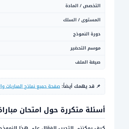
التخصص / المادة
المستوى / السلك
دورة النموذج
موسم التحضير
صيغة الملف
📌 قد يهمك أيضاً:
صفحة جميع نماذج المباريات وال
أسئلة متكررة حول امتحان مباراة 
كيف يمكنني التدرب الفعّال على هذا النموذج