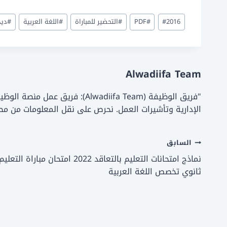
ar
ai
st
c
وسوم
2016
#
#
PDF
#
التحضير للمباراة
#
اللغة العربية
#
ديد
e
l
o
e
المقال:
d
b
o
o
Alwadiifa Team
n
o
k
"فريق الوظيفة (lwadiifa Team
الإدارية وتأشيرات العمل. نحرص على نقل المعلومات من م
تصفّح
السابق
المقالات
ثانوي تخصص اللغة العربية