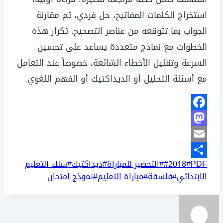
استخراج الكلمات المفاتيح، حل فردي، ثم مقارنة
الجواب بما تتوقعه من عناصر التصحيح. تكرار هذه
الخطوات مع نماذج متعددة يساعد على تحسين
السرعة وتقليل الأخطاء الشائعة، خصوصاً عند التعامل
مع أسئلة التحليل أو الديداكتيك أو الفهم اللغوي.
Facebook
Mastodon
Email
وسوم
PDF
#
2018
#
#
التحضير للمباراة
#
ديداكتيك
#
سلك التعليم
Share
المقال:
الابتدائي
#
فلسفة
#
مباراة التعليم
#
نموذج امتحان