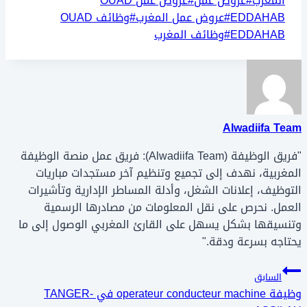
المغرب
#
عروض عمل
#
عروض عمل OUAD
EDDAHAB
#
عروض عمل المغرب
#
وظائف OUAD
EDDAHAB
#
وظائف المغرب
Alwadiifa Team
"فريق الوظيفة (Alwadiifa Team): فريق عمل منصة الوظيفة
المغربية، نهدف إلى تجميع وتنظيم آخر مستجدات مباريات
التوظيف، إعلانات الشغل، وأدلة المساطر الإدارية وتأشيرات
العمل. نحرص على نقل المعلومات من مصادرها الرسمية
وتنسيقها بشكل يسهل على القارئ المغربي الوصول إلى ما
يحتاجه بسرعة ودقة."
تصفّح
السابق
وظيفة operateur conducteur machine في TANGER-
المقالات