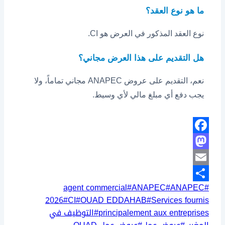
ما هو نوع العقد؟
نوع العقد المذكور في العرض هو CI.
هل التقديم على هذا العرض مجاني؟
نعم، التقديم على عروض ANAPEC مجاني تماماً، ولا
يجب دفع أي مبلغ مالي لأي وسيط.
Facebook
Mastodon
Email
وسوم
agent commercial
#
ANAPEC
#
ANAPEC
#
Share
المقال:
2026
#
CI
#
OUAD EDDAHAB
#
Services fournis
principalement aux entreprises
#
التوظيف في