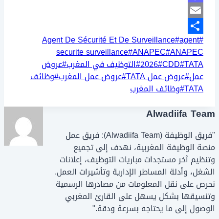
Mastodon
Email
وسوم
Agent De Sécurité Et De Surveillance
#
agent
#
Share
المقال:
securite surveillance
#
ANAPEC
#
ANAPEC
TATA
#
CDD
#
2026
#
التوظيف في المغرب
#
عروض
عمل
#
عروض عمل TATA
#
عروض عمل المغرب
#
وظائف
TATA
#
وظائف المغرب
Alwadiifa Team
"فريق الوظيفة (Alwadiifa Team): فريق عمل
منصة الوظيفة المغربية، نهدف إلى تجميع
وتنظيم آخر مستجدات مباريات التوظيف، إعلانات
الشغل، وأدلة المساطر الإدارية وتأشيرات العمل.
نحرص على نقل المعلومات من مصادرها الرسمية
وتنسيقها بشكل يسهل على القارئ المغربي
الوصول إلى ما يحتاجه بسرعة ودقة."