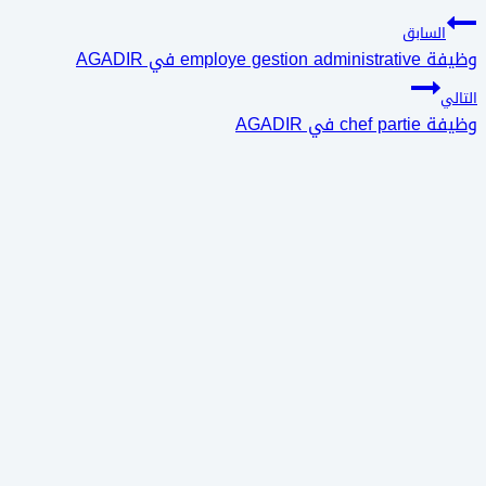
تصفّح
السابق
وظيفة employe gestion administrative في AGADIR
المقالات
التالي
وظيفة chef partie في AGADIR