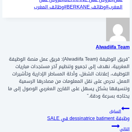
المغرب
#
وظائف BERKANE
#
وظائف المغرب
Alwadiifa Team
"فريق الوظيفة (Alwadiifa Team): فريق عمل منصة الوظيفة
المغربية، نهدف إلى تجميع وتنظيم آخر مستجدات مباريات
التوظيف، إعلانات الشغل، وأدلة المساطر الإدارية وتأشيرات
العمل. نحرص على نقل المعلومات من مصادرها الرسمية
وتنسيقها بشكل يسهل على القارئ المغربي الوصول إلى ما
يحتاجه بسرعة ودقة."
تصفّح
السابق
وظيفة dessinatrice batiment في SALE
المقالات
التالي