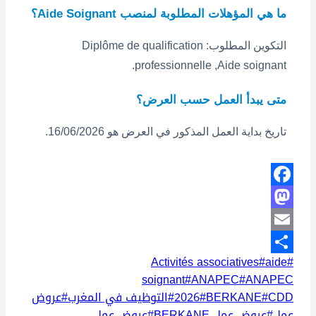
ما هي المؤهلات المطلوبة لمنصب Aide Soignant؟
التكوين المطلوب: Diplôme de qualification
professionnelle ,Aide soignant.
متى يبدأ العمل حسب العرض؟
تاريخ بداية العمل المذكور في العرض هو 16/06/2026.
Facebook
Mastodon
Email
وسوم
Activités associatives
#
aide
#
Share
المقال:
soignant
#
ANAPEC
#
ANAPEC
CDD
#
BERKANE
#
2026
#
التوظيف في المغرب
#
عروض
عمل
#
عروض عمل BERKANE
#
عروض عمل