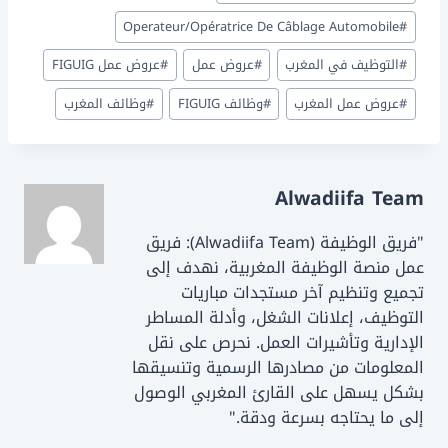
d
b
o
o
Operateur/Opératrice De Câblage Automobile
#
n
o
#
التوظيف في المغرب
#
عروض عمل
#
عروض عمل FIGUIG
k
#
عروض عمل المغرب
#
وظائف FIGUIG
#
وظائف المغرب
Alwadiifa Team
"فريق الوظيفة (Alwadiifa Team): فريق
عمل منصة الوظيفة المغربية، نهدف إلى
تجميع وتنظيم آخر مستجدات مباريات
التوظيف، إعلانات الشغل، وأدلة المساطر
الإدارية وتأشيرات العمل. نحرص على نقل
المعلومات من مصادرها الرسمية وتنسيقها
بشكل يسهل على القارئ المغربي الوصول
إلى ما يحتاجه بسرعة ودقة."