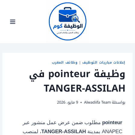
لتجاوز
لى
لمحتوى
إعلانات مباريات التوظيف
|
وظائف المغرب
وظيفة pointeur في
TANGER-ASSILAH
بواسطة
Alwadiifa Team
9 مايو، 2026
pointeur
مطلوب ضمن عرض عمل منشور عبر
ANAPEC بمدينة
TANGER-ASSILAH
، لمنصب