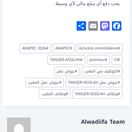
يجب دفع أي مبلغ مالي لأي وسيط.
S
E
M
F
h
m
a
a
ar
ai
st
c
وسوم
ANAPEC 2026
#
ANAPEC
#
Activités immobilières
#
e
l
o
e
المقال:
d
b
TANGER-ASSILAH
#
pointeur
#
CI
#
o
o
#
التوظيف في المغرب
#
عروض عمل
n
o
#
عروض عمل TANGER-ASSILAH
#
عروض عمل المغرب
k
#
وظائف TANGER-ASSILAH
#
وظائف المغرب
Alwadiifa Team