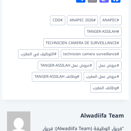
h
m
a
a
ar
ai
st
c
وسوم
CDD
#
ANAPEC 2026
#
ANAPEC
#
e
l
o
e
المقال:
d
b
TANGER-ASSILAH
#
o
o
TECHNICIEN CAMERA DE SURVEILLANCE
#
n
o
#
technicien camera surveillance
#
التوظيف في المغرب
k
#
عروض عمل
#
عروض عمل TANGER-ASSILAH
#
عروض عمل المغرب
#
وظائف TANGER-ASSILAH
#
وظائف المغرب
Alwadiifa Team
"فريق الوظيفة (Alwadiifa Team): فريق