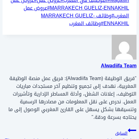
Magasin
#
التوظيف في المغرب
#
عروض عمل
#
عروض عمل
MARRAKECH GUELIZ-ENNAKHIL
#
عروض عمل
المغرب
#
وظائف MARRAKECH GUELIZ-
ENNAKHIL
#
وظائف المغرب
Alwadiifa Team
"فريق الوظيفة (Alwadiifa Team): فريق عمل منصة الوظيفة
المغربية، نهدف إلى تجميع وتنظيم آخر مستجدات مباريات
التوظيف، إعلانات الشغل، وأدلة المساطر الإدارية وتأشيرات
العمل. نحرص على نقل المعلومات من مصادرها الرسمية
وتنسيقها بشكل يسهل على القارئ المغربي الوصول إلى ما
يحتاجه بسرعة ودقة."
تصفّح
السابق