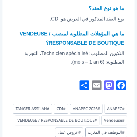
ما هو نوع العقد؟
نوع العقد المذكور في العرض هو CDI.
ما هي المؤهلات المطلوبة لمنصب VENDEUSE /
RESPONSABLE DE BOUTIQUE؟
التكوين المطلوب: Technicien spécialisé، التجربة
المطلوبة: (6 mois – 1 an).
S
E
M
F
h
m
a
a
ar
ai
st
c
وسوم
TANGER-ASSILAH
#
CDI
#
ANAPEC 2026
#
ANAPEC
#
e
l
o
e
المقال:
d
b
VENDEUSE / RESPONSABLE DE BOUTIQUE
#
Vendeuse
#
o
o
#
التوظيف في المغرب
#
عروض عمل