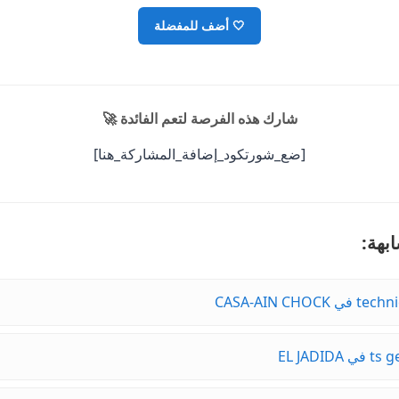
🤍
أضف للمفضلة
شارك هذه الفرصة لتعم الفائدة 🚀
[ضع_شورتكود_إضافة_المشاركة_هنا]
بهة: