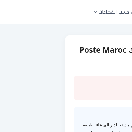
حسب القطاعات
🔴 [منتهي] مطلوب مساعد طبي باك+2 للعمل في البريد بنك Poste Maroc
مدينة
الدار البيضاء
. طبيعة