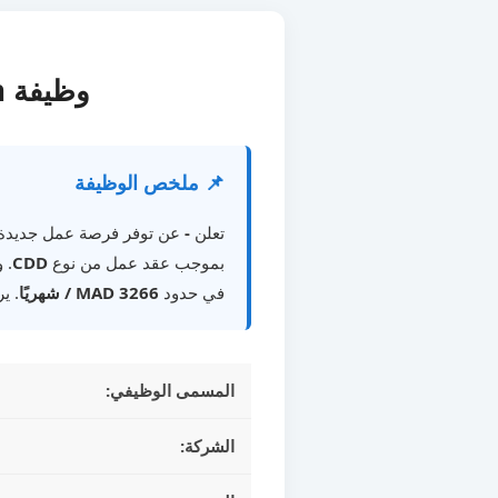
وظيفة employe polyvalent restauration في SALE
📌 ملخص الوظيفة
تعلن
-
عن توفر فرصة عمل جديد
بموجب عقد عمل من نوع
CDD
. 
في حدود
3266 MAD / شهريًا
. ي
المسمى الوظيفي:
الشركة: