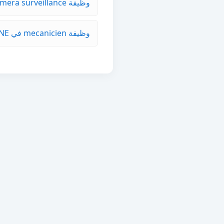
وظيفة technicien camera surveillance في TANGER-ASSILAH
وظيفة mecanicien في LAAYOUNE