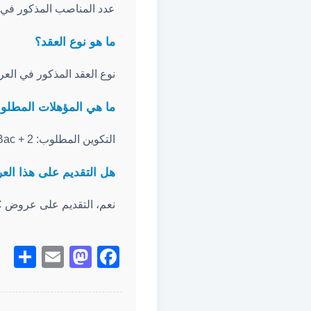
عدد المناصب المذكور في ه
ما هو نوع العقد؟
نوع العقد المذكور في العرض 
ما هي المؤهلات المطلوبة لمنصب istique
التكوين المطلوب: Bac + 2، التجربة المطلوبة: (1 an – 2 ans).
هل التقديم على هذا ال
نعم، التقديم على عروض ANAPEC مجاني تماماً، ولا يجب دفع أي مبلغ مالي لأي وسيط.
re
stodon
mail
Facebook