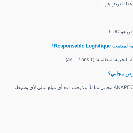
ذا العرض هو 1.
هو CDD.
Responsable Log؟
عرض مجاني؟
Sha
Ma
E