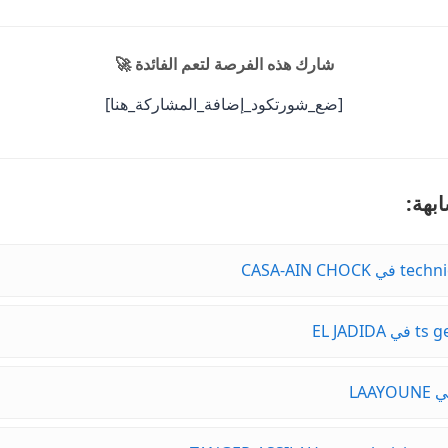
شارك هذه الفرصة لتعم الفائدة 🚀
[ضع_شورتكود_إضافة_المشاركة_هنا]
بهة: